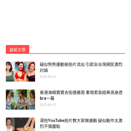
IPHONE 11紫色
最新文章
A POST SHARED BY
. MI A .
(@MIAOOOMM) ON
JUN 26, 2020 AT 7:29AM PDT
疑似熊熊運動偷拍片流出 引起全台灣網民激烈
討論
2020-09-21
之前已經疑似真空行街：
香港海綿寶寶去街遇暴雨 重現君島經典濕身透
bra一幕
2020-09-21
湯怡YouTube拍片教大家做運動 疑似動作太激
烈不慎露點