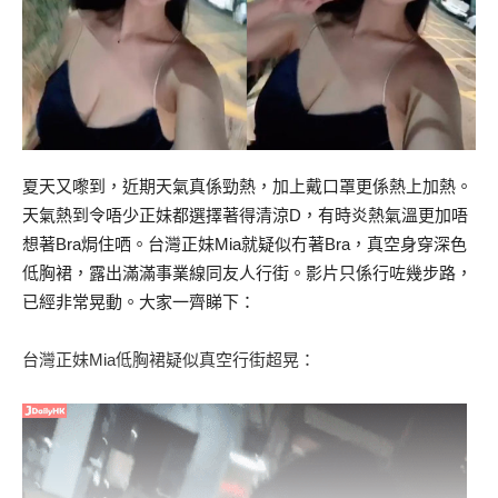
夏天又嚟到，近期天氣真係勁熱，加上戴口罩更係熱上加熱。
天氣熱到令唔少正妹都選擇著得清涼D，有時炎熱氣溫更加唔
想著Bra焗住哂。台灣正妹Mia就疑似冇著Bra，真空身穿深色
低胸裙，露出滿滿事業線同友人行街。影片只係行咗幾步路，
已經非常晃動。大家一齊睇下：
台灣正妹Mia低胸裙疑似真空行街超晃：