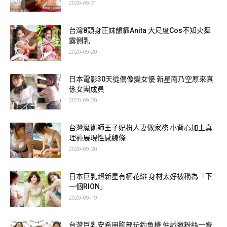
2020-09-21
台灣8頭身正妹韻霏Anita 大尺度Cos不知火舞
露側乳
2020-09-20
日本電影30天從偶像變女優 新星南乃空原來真
係女團成員
2020-09-20
台灣魔術師王子妃扮人妻做家務 小背心加上真
理褲展現性感線條
2020-09-20
日本巨乳超新星有栖花緋 身材太好被稱為「下
一個RION」
2020-09-19
台灣正妹Mia：
台灣巨乳安希用胸部玩釣魚機 仲誠邀粉絲一齊