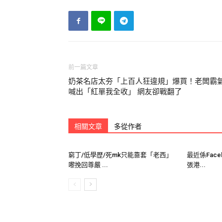
目前最重是七年但真的判到最重刑的又有多少
七年也是換不回一條生命的。
家屬的心傷也會是永遠不好的
前陣子大家應該有看到一個
23歲酒駕郭男造
前一篇文章
其中死者更是全身碎裂可見當時撞擊力道有多
奶茶名店太夯「上百人狂違規」爆買！老闆霸
喊出「紅單我全收」 網友卻戰翻了
肇事家屬當時還對著媒體大呼小叫：
「(肇事
相關文章
多從作者
窮丁/低學歴/死mk只能靠套「老西」
最近係Face
圖片翻攝/三立新聞
嚟挽回尊嚴 ...
張港...
甚至當肇事家屬去詢問死者家屬需要什麼時，
沒想到竟換來一陣
冷笑
，真的也太過分吧！標
死者弟弟的ＦＢ訊息