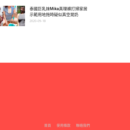
泰國巨乳妹Mika真理褲打掃家居
示範用地拖時疑似真空晃奶
2020-09-18
首頁
使用條款
聯絡我們