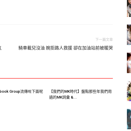
成一死兩傷
。
下一篇文章
恐怖！
氣
騎車載兒沒油 婉拒路人救援 卻在加油站前被暖哭
者)也有肖像權!你們這樣拍對嗎?」
book Group流傳咗下面呢
【我們的MK時代】盤點那些年我們用
過的MK詞彙 &...
由於死者家屬過於悲痛直說著只希望自己女兒回來。
準別人家小孩死了就死了的態度啊！！