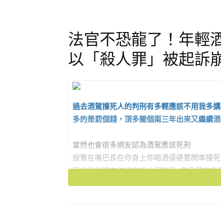
法官不恐龍了！年輕酒
以「殺人罪」被起訴崩
過去酒駕撞死人的判刑有多輕應該不用我多講
多的是罰個錢，頂多關個兩三年出來又繼續酒
當然也會很多網友認為酒駕應該死刑
說實在嘴巴長在你身上你喝酒還硬要開車撞死
不過這對現在法律來說太困難了~畢竟現在來
總之，過失致死罪最常成為酒駕的起訴罪刑
想當然爾最後判刑結果很輕也是可想而知～