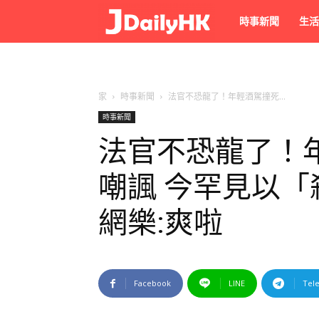
JPhoto
時事新聞
生活
家
時事新聞
法官不恐龍了！年輕酒駕撞死...
時事新聞
法官不恐龍了！
嘲諷 今罕見以「
網樂:爽啦
Facebook
LINE
Tel