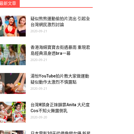
最新文章
疑似熊熊運動偷拍片流出 引起全
台灣網民激烈討論
2020-09-21
香港海綿寶寶去街遇暴雨 重現君
島經典濕身透bra一幕
2020-09-21
湯怡YouTube拍片教大家做運動
疑似動作太激烈不慎露點
2020-09-21
台灣8頭身正妹韻霏Anita 大尺度
Cos不知火舞露側乳
2020-09-20
日本電影30天從偶像變女優 新星