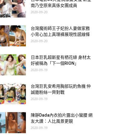
南乃空原來真係女團成員
2020-09-20
台灣魔術師王子妃扮人妻做家務
小背心加上真理褲展現性感線條
2020-09-20
日本巨乳超新星有栖花緋 身材太
好被稱為「下一個RION」
2020-09-19
台灣巨乳安希用胸部玩釣魚機 仲
誠邀粉絲一齊對戰
2020-09-19
陳靜Dada內衣拍片露出小蠻腰 網
友大讚：人比風景更靚
2020-09-19