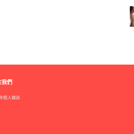
准收押。」
北院
法官
也依殺人罪裁准收押。
開車上路，不尊重他人生命。
於我們
定以《殺人罪》聲押。
年輕人雜誌