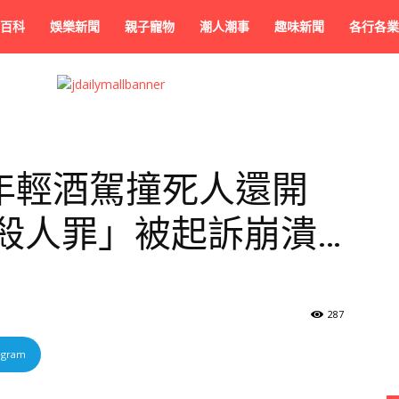
百科
娛樂新聞
親子寵物
潮人潮事
趣味新聞
各行各業
年輕酒駕撞死人還開
殺人罪」被起訴崩潰…
287
egram