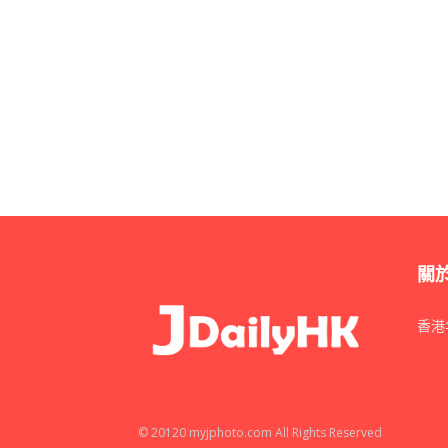
就在大家還氣憤之餘
今天傳來一個很值得讚許的好消息
「肇事者被以『殺人罪』裁
檢方
27日罕見地以殺人罪聲押郭男，
對此偵辦的檢察官表示，郭男明知喝醉卻執意
關
並且還暫住朋友家恐有逃亡之虞，當庭最終裁
香港
圖片翻攝/東森新聞
這讓郭男崩潰自認沒殺人的意思。
© 20120 myjphoto.com All Rights Reserved
但目前就這麼敲定了～再崩潰自己崩潰去吧！