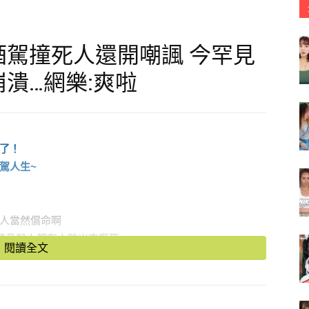
駕撞死人還開嘲諷 今罕見
潰…網樂:爽啦
了！
駕人生~
人當然償命啊
惡意殺人都有人跳出來廢死
閱讀全文