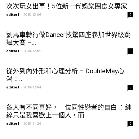
次次玩女出事！5位新一代娛樂圈食女專家
editor1
-
2018-12-06
0
劉馬車轉行做Dancer技驚四座參加世界級跳
舞大賽 –...
editor1
-
2018-12-05
0
從外到內外形和心理分析 – DoubleMay心
聲：...
editor1
-
2018-12-04
0
各人有不同喜好，一位同性戀者的自白 ：純
綷只是我喜歡上一個人，而...
editor1
-
2018-11-26
0