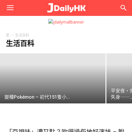
JPhoto
窮丁/低學歴/死mk只能靠套「老西」嚟挽
回尊嚴 ...
家
生活百科
生活百科
editor1
-
2018-12-07
平安夜，
變種Pokémon – 初代151隻小...
失身⋯⋯..