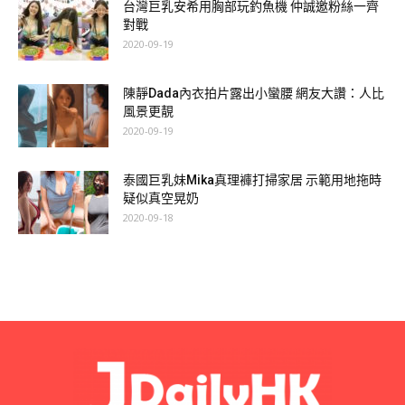
台灣巨乳安希用胸部玩釣魚機 仲誠邀粉絲一齊
對戰
2020-09-19
陳靜Dada內衣拍片露出小蠻腰 網友大讚：人比
風景更靚
2020-09-19
泰國巨乳妹Mika真理褲打掃家居 示範用地拖時
疑似真空晃奶
2020-09-18