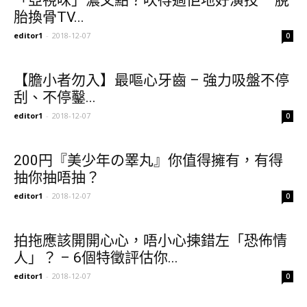
「亞視味」濃又點？吹得過佢地好演技 – 脫
胎換骨TV...
editor1
-
2018-12-07
0
【膽小者勿入】最嘔心牙齒 – 強力吸盤不停
刮、不停鑿...
editor1
-
2018-12-07
0
200円『美少年の睪丸』你值得擁有，有得
抽你抽唔抽？
editor1
-
2018-12-07
0
拍拖應該開開心心，唔小心揀錯左「恐佈情
人」？ – 6個特徵評估你...
editor1
-
2018-12-07
0