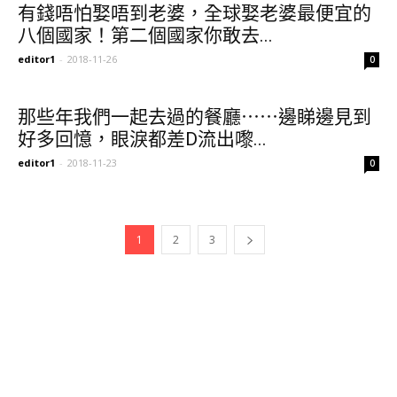
有錢唔怕娶唔到老婆，全球娶老婆最便宜的
八個國家！第二個國家你敢去...
editor1
-
2018-11-26
0
那些年我們一起去過的餐廳⋯⋯邊睇邊見到
好多回憶，眼淚都差D流出嚟...
editor1
-
2018-11-23
0
1
2
3