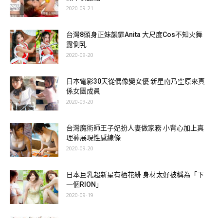
2020-09-21
台灣8頭身正妹韻霏Anita 大尺度Cos不知火舞
露側乳
2020-09-20
日本電影30天從偶像變女優 新星南乃空原來真
係女團成員
2020-09-20
台灣魔術師王子妃扮人妻做家務 小背心加上真
理褲展現性感線條
2020-09-20
日本巨乳超新星有栖花緋 身材太好被稱為「下
一個RION」
2020-09-19