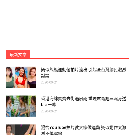
最新文章
疑似熊熊運動偷拍片流出 引起全台灣網民激烈
討論
2020-09-21
香港海綿寶寶去街遇暴雨 重現君島經典濕身透
bra一幕
2020-09-21
湯怡YouTube拍片教大家做運動 疑似動作太激
烈不慎露點