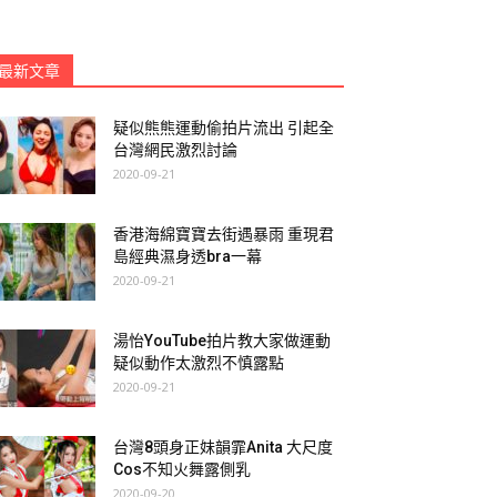
最新文章
疑似熊熊運動偷拍片流出 引起全
台灣網民激烈討論
2020-09-21
香港海綿寶寶去街遇暴雨 重現君
島經典濕身透bra一幕
2020-09-21
湯怡YouTube拍片教大家做運動
疑似動作太激烈不慎露點
2020-09-21
台灣8頭身正妹韻霏Anita 大尺度
Cos不知火舞露側乳
2020-09-20