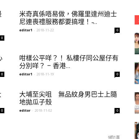
邊
米奇真係唔易做，佛羅里達州迪士
尼連喪禮服務都要搞埋！ ̵...
editor1
-
2018-11-22
0
0
心
咁樣公平咩？！ 私樓仔同公屋仔有
分別咩？ – 香港...
editor1
-
2018-11-19
0
0
大
大埔至尖咀 無品紋身男巴士上隨
地拋瓜子殼
editor
-
2018-11-02
0
0
9的1頁