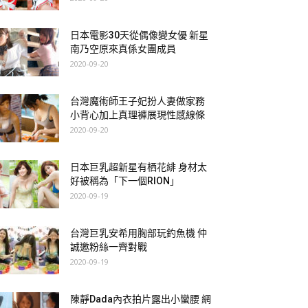
日本電影30天從偶像變女優 新星
南乃空原來真係女團成員
2020-09-20
台灣魔術師王子妃扮人妻做家務
小背心加上真理褲展現性感線條
2020-09-20
日本巨乳超新星有栖花緋 身材太
好被稱為「下一個RION」
2020-09-19
台灣巨乳安希用胸部玩釣魚機 仲
誠邀粉絲一齊對戰
2020-09-19
陳靜Dada內衣拍片露出小蠻腰 網