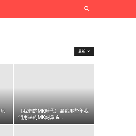
最新
到底
【我們的MK時代】盤點那些年我
們用過的MK詞彙 &...