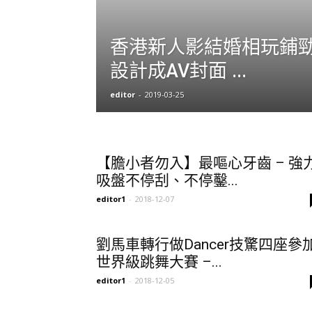
香港新人影結婚相玩鋪勁
設計成AV封面 ...
editor
-
2019-03-25
【膽小者勿入】最嘔心牙齒 – 強
吸盤不停刮、不停鑿...
editor1
-
2018-12-07
劉馬車轉行做Dancer技驚四座參
世界級跳舞大賽 –...
editor1
-
2018-12-05