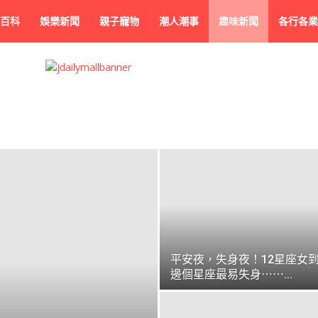
百科
娛樂新聞
親子寵物
潮人潮事
趣味新聞
各行各業
平安夜，失身夜！12星座女
邊個星座最易失身⋯⋯...