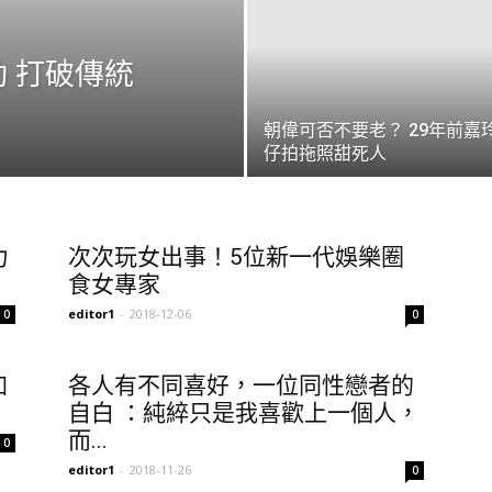
 打破傳統
朝偉可否不要老？ 29年前嘉
仔拍拖照甜死人
力
次次玩女出事！5位新一代娛樂圈
食女專家
editor1
-
2018-12-06
0
0
加
各人有不同喜好，一位同性戀者的
自白 ：純綷只是我喜歡上一個人，
而...
0
editor1
-
2018-11-26
0