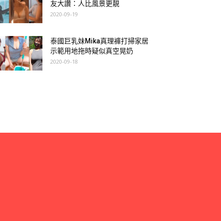
友大讚：人比風景更靚
2020-09-19
泰國巨乳妹Mika真理褲打掃家居
示範用地拖時疑似真空晃奶
2020-09-18