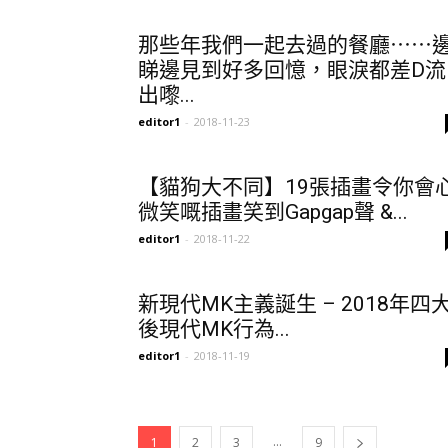
那些年我們一起去過的餐廳⋯⋯
睇邊見到好多回憶，眼淚都差D流
出嚟...
editor1
-
2018-11-23
【貓狗大不同】19張插畫令你會
微笑嘅插畫笑到Gapgap聲 &...
editor1
-
2018-11-22
新現代MK主義誕生 – 2018年四
後現代MK行為...
editor1
-
2018-11-19
...
1
2
3
9