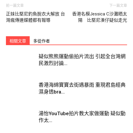
前一篇文章
下一篇文章
正妹比堅尼釣魚脫衣大解放 台
香港名模Jessica C沙灘晒太
灣瘋傳連媒體都有報導
陽 比堅尼湊仔疑似走光
相關文章
多從作者
疑似熊熊運動偷拍片流出 引起全台灣網
民激烈討論...
香港海綿寶寶去街遇暴雨 重現君島經典
濕身透bra...
湯怡YouTube拍片教大家做運動 疑似動
作太...