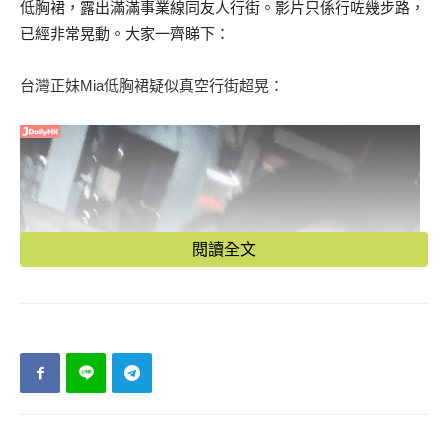
低胸裙，露出滿滿事業線同友人行街。影片只係行咗幾步路，
已經非常晃動。大家一齊睇下：
台灣正妹Mia低胸裙疑似真空行街超晃：
閱讀全文