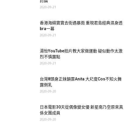
討論
2020-09-21
之前已經疑似真空行街：
香港海綿寶寶去街遇暴雨 重現君島經典濕身透
bra一幕
2020-09-21
湯怡YouTube拍片教大家做運動 疑似動作太激
烈不慎露點
2020-09-21
台灣8頭身正妹韻霏Anita 大尺度Cos不知火舞
露側乳
2020-09-20
日本電影30天從偶像變女優 新星南乃空原來真
係女團成員
2020-09-20