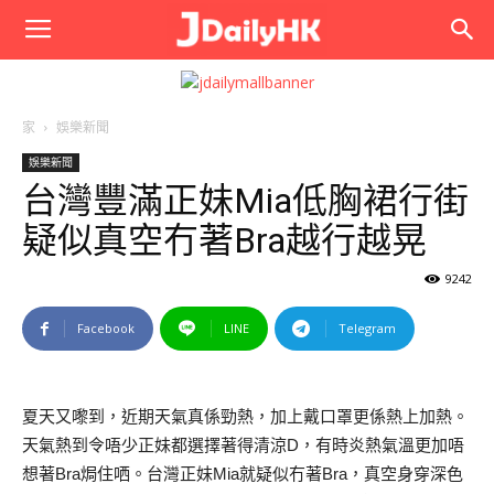
JPhoto
家
娛樂新聞
娛樂新聞
台灣豐滿正妹Mia低胸裙行街
疑似真空冇著Bra越行越晃
9242
Facebook
LINE
Telegram
夏天又嚟到，近期天氣真係勁熱，加上戴口罩更係熱上加熱。
天氣熱到令唔少正妹都選擇著得清涼D，有時炎熱氣溫更加唔
想著Bra焗住哂。台灣正妹Mia就疑似冇著Bra，真空身穿深色