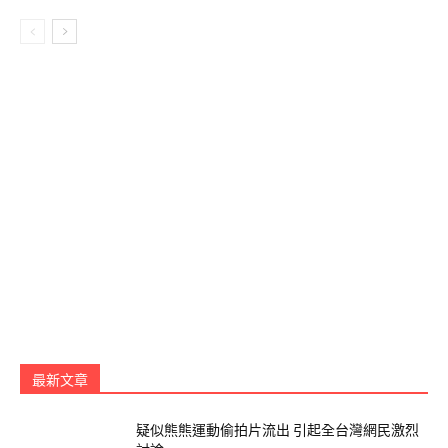
View this post on Instagram
IPHONE 11紫色
最新文章
A POST SHARED BY
. MI A .
(@MIAOOOMM) ON
JUN 26, 2020 AT 7:29AM PDT
疑似熊熊運動偷拍片流出 引起全台灣網民激烈