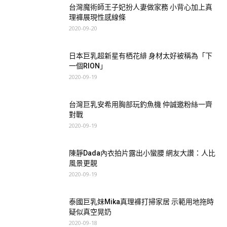
台灣魔術師王子妃扮人妻做家務 小背心加上真
理褲展現性感線條
2020-09-20
日本巨乳超新星有栖花緋 身材太好被稱為「下
一個RION」
2020-09-19
台灣正妹Mia：
台灣巨乳安希用胸部玩釣魚機 仲誠邀粉絲一齊
對戰
2020-09-19
陳靜Dada內衣拍片露出小蠻腰 網友大讚：人比
風景更靚
2020-09-19
泰國巨乳妹Mika真理褲打掃家居 示範用地拖時
疑似真空晃奶
2020-09-18