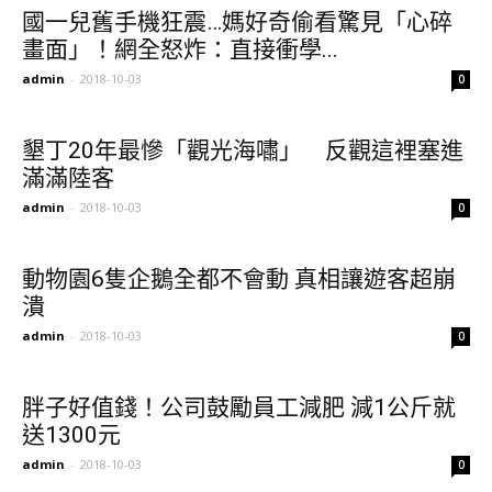
國一兒舊手機狂震…媽好奇偷看驚見「心碎
畫面」！網全怒炸：直接衝學...
admin
-
2018-10-03
0
墾丁20年最慘「觀光海嘯」 反觀這裡塞進
滿滿陸客
admin
-
2018-10-03
0
動物園6隻企鵝全都不會動 真相讓遊客超崩
潰
admin
-
2018-10-03
0
胖子好值錢！公司鼓勵員工減肥 減1公斤就
送1300元
admin
-
2018-10-03
0