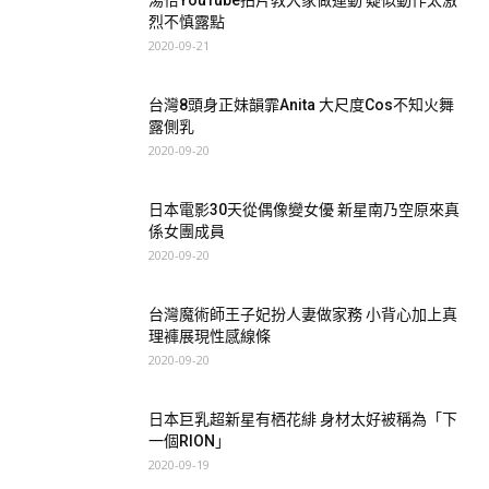
湯怡YouTube拍片教大家做運動 疑似動作太激
烈不慎露點
2020-09-21
台灣8頭身正妹韻霏Anita 大尺度Cos不知火舞
露側乳
2020-09-20
日本電影30天從偶像變女優 新星南乃空原來真
係女團成員
2020-09-20
台灣魔術師王子妃扮人妻做家務 小背心加上真
理褲展現性感線條
2020-09-20
日本巨乳超新星有栖花緋 身材太好被稱為「下
一個RION」
2020-09-19