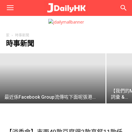
JPhoto
窮丁/低學歴/死mk只能靠套「老西」嚟挽
回尊嚴 ...
家
時事新聞
時事新聞
editor1
-
2018-12-07
【我們的
最近係Facebook Group流傳咗下面呢張港...
詞彙 &...