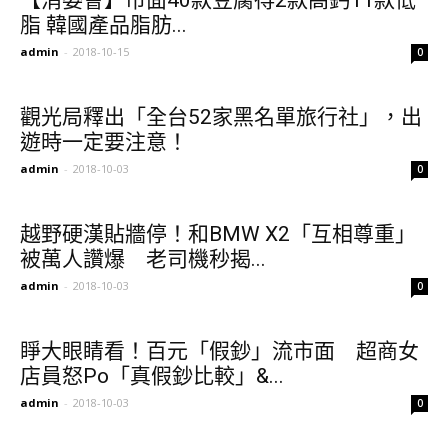
【消委會】市面40款豆腐得2款高鈣11款低
脂 韓國產品脂肪...
admin
-
2018-10-15
0
觀光局釋出「全台52家黑名單旅行社」，出
遊時一定要注意！
admin
-
2018-10-03
0
越野硬漢貼牆停！和BMW X2「互相尊重」
被萬人讚爆 老司機秒揭...
admin
-
2018-10-03
0
睜大眼睛看！百元「假鈔」流市面 超商女
店員怒Po「真假鈔比較」&...
admin
-
2018-10-03
0