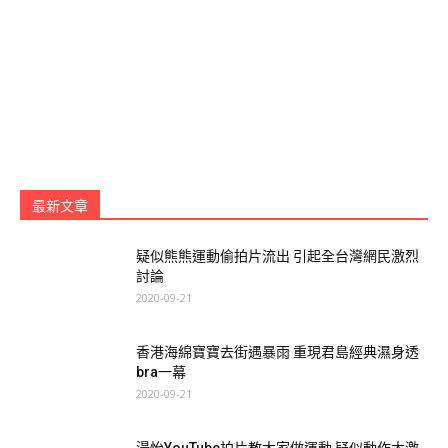
最新文章
疑似熊熊運動偷拍片流出 引起全台灣網民激烈
討論
2020-09-21
香港海綿寶寶去街遇暴雨 重現君島經典濕身透
bra一幕
2020-09-21