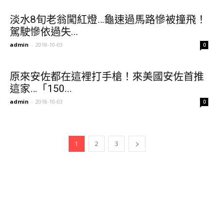
淡水8旬老翁闖紅燈…龜速過馬路慘被撞飛！
駕駛慘依過失...
admin
-
2018-10-03
0
原來安佐都在這裡打手槍！來美國安佐首推
這家…「150...
admin
-
2018-10-03
0
1
2
3