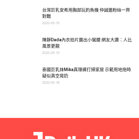
台灣巨乳安希用胸部玩釣魚機 仲誠邀粉絲一齊
對戰
2020-09-19
陳靜Dada內衣拍片露出小蠻腰 網友大讚：人比
風景更靚
2020-09-19
泰國巨乳妹Mika真理褲打掃家居 示範用地拖時
疑似真空晃奶
2020-09-18