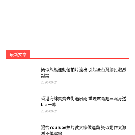
最新文章
疑似熊熊運動偷拍片流出 引起全台灣網民激烈
討論
2020-09-21
香港海綿寶寶去街遇暴雨 重現君島經典濕身透
bra一幕
2020-09-21
湯怡YouTube拍片教大家做運動 疑似動作太激
烈不慎露點