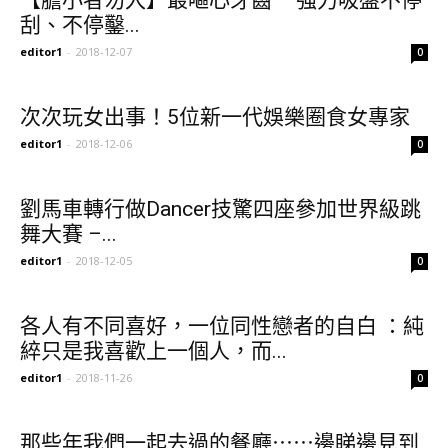
【膽小者勿入】最嘔心牙齒 – 強力吸盤不停
刮、不停鑿...
editor1
-
2018-12-07
0
次次玩女出事！5位新一代娛樂圈食女專家
editor1
-
2018-12-06
0
劉馬車轉行做Dancer技驚四座參加世界級跳
舞大賽 –...
editor1
-
2018-12-05
0
各人有不同喜好，一位同性戀者的自白 ：純
綷只是我喜歡上一個人，而...
editor1
-
2018-11-26
0
那些年我們一起去過的餐廳⋯⋯邊睇邊見到