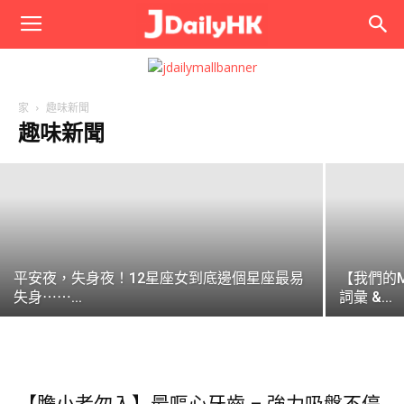
JPhoto
香港新人影結婚相玩鋪勁 打破傳統設計成
AV封面 ...
家
趣味新聞
趣味新聞
editor
-
2019-03-25
平安夜，失身夜！12星座女到底邊個星座最易
【我們的
失身⋯⋯...
詞彙 &...