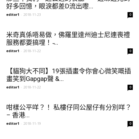
好多回憶，眼淚都差D流出嚟...
editor1
-
2018-11-23
0
米奇真係唔易做，佛羅里達州迪士尼連喪禮
服務都要搞埋！ ̵...
editor1
-
2018-11-22
0
【貓狗大不同】19張插畫令你會心微笑嘅插
畫笑到Gapgap聲 &...
editor1
-
2018-11-22
0
咁樣公平咩？！ 私樓仔同公屋仔有分別咩？
– 香港...
editor1
-
2018-11-19
0