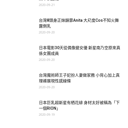
2020-09-21
台灣8頭身正妹韻霏Anita 大尺度Cos不知火舞
露側乳
2020-09-20
日本電影30天從偶像變女優 新星南乃空原來真
係女團成員
2020-09-20
台灣魔術師王子妃扮人妻做家務 小背心加上真
理褲展現性感線條
2020-09-20
日本巨乳超新星有栖花緋 身材太好被稱為「下
一個RION」
2020-09-19