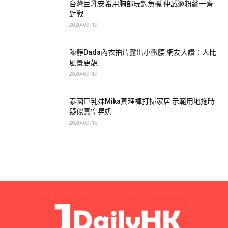
台灣巨乳安希用胸部玩釣魚機 仲誠邀粉絲一齊
對戰
2020-09-19
陳靜Dada內衣拍片露出小蠻腰 網友大讚：人比
風景更靚
2020-09-19
泰國巨乳妹Mika真理褲打掃家居 示範用地拖時
疑似真空晃奶
2020-09-18